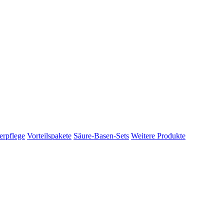
erpflege
Vorteilspakete
Säure-Basen-Sets
Weitere Produkte