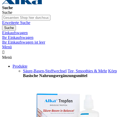
Suche
Suche
Erweiterte Suche
Suche
Einkaufswagen
Ihr Einkaufswagen
Ihr Einkaufswagen ist leer
Menü

Menü
Produkte
Säure-Basen-Stoffwechsel
Tee, Smoothies & Mehr
Körp
Basische Nahrungsergänzungsmittel